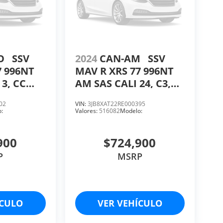
OO
SSV
2024
CAN-AM
SSV
7 996NT
MAV R XRS 77 996NT
 3, CC
AM SAS CALI 24, C3,
CC 999, HP 240
02
VIN:
3JB8XAT22RE000395
:
Valores:
516082
Modelo:
900
$724,900
P
MSRP
ÍCULO
VER VEHÍCULO