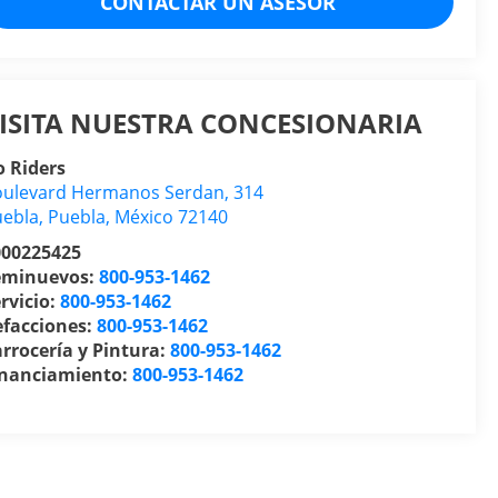
CONTACTAR UN ASESOR
ISITA NUESTRA CONCESIONARIA
 Riders
ulevard Hermanos Serdan, 314
uebla
,
Puebla
, México
72140
000225425
eminuevos:
800-953-1462
rvicio:
800-953-1462
efacciones:
800-953-1462
rrocería y Pintura:
800-953-1462
inanciamiento:
800-953-1462