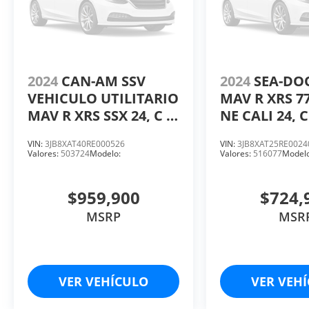
2024
CAN-AM SSV
2024
SEA-D
VEHICULO UTILITARIO
MAV R XRS 7
MAV R XRS SSX 24, C 3,
NE CALI 24, C
CC 999, HP 240.
999, HP 240
VIN:
3JB8XAT40RE000526
VIN:
3JB8XAT25RE0024
Valores:
503724
Modelo:
Valores:
516077
Modelo
$959,900
$724,
MSRP
MSR
VER VEHÍCULO
VER VEH