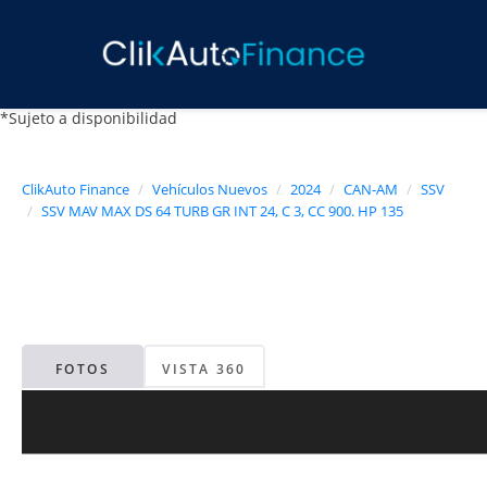
*Sujeto a disponibilidad
ClikAuto Finance
Vehículos Nuevos
2024
CAN-AM
SSV
SSV MAV MAX DS 64 TURB GR INT 24, C 3, CC 900. HP 135
FOTOS
VISTA 360