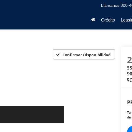
Llámanos
800-4
Crédito
Leasi
Confirmar Disponibilidad
SS
90
D
P
Ten
dis