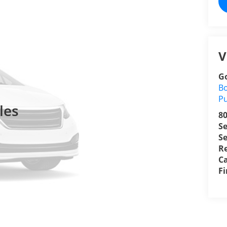
V
Go
Bo
P
les
8
S
Se
R
Ca
F