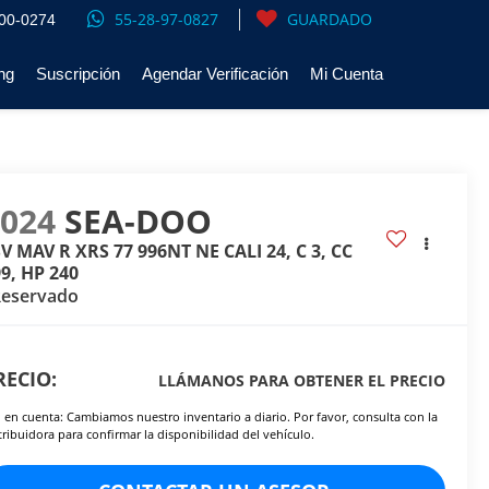
55-28-97-0827
GUARDADO
00-0274
ng
Suscripción
Agendar Verificación
Mi Cuenta
2024
SEA-DOO
V MAV R XRS 77 996NT NE CALI 24, C 3, CC
9, HP 240
Reservado
RECIO:
LLÁMANOS PARA OBTENER EL PRECIO
 en cuenta: Cambiamos nuestro inventario a diario. Por favor, consulta con la
tribuidora para confirmar la disponibilidad del vehículo.