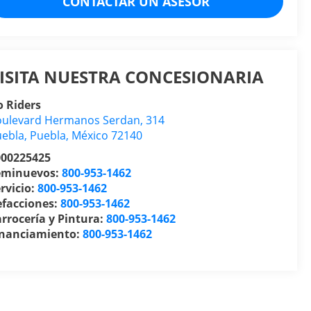
CONTACTAR UN ASESOR
ISITA NUESTRA CONCESIONARIA
 Riders
ulevard Hermanos Serdan, 314
uebla
,
Puebla
, México
72140
000225425
eminuevos:
800-953-1462
rvicio:
800-953-1462
efacciones:
800-953-1462
rrocería y Pintura:
800-953-1462
inanciamiento:
800-953-1462