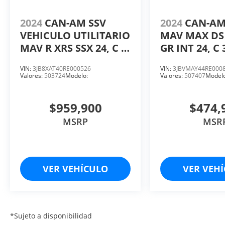
2024
CAN-AM SSV
2024
CAN-A
VEHICULO UTILITARIO
MAV MAX DS
MAV R XRS SSX 24, C 3,
GR INT 24, C 
CC 999, HP 240.
HP 135
VIN:
3JB8XAT40RE000526
VIN:
3JBVMAY44RE000
Valores:
503724
Modelo:
Valores:
507407
Modelo
$959,900
$474,
MSRP
MSR
VER VEHÍCULO
VER VEH
*Sujeto a disponibilidad