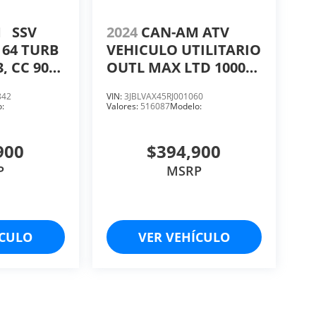
M
SSV
2024
CAN-AM ATV
 64 TURB
VEHICULO UTILITARIO
3, CC 900.
OUTL MAX LTD 1000R
GR INT 24, C 2, CC 976,
842
VIN:
3JBLVAX45RJ001060
HP 91.
:
Valores:
516087
Modelo:
900
$394,900
P
MSRP
ÍCULO
VER VEHÍCULO