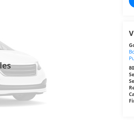
V
Go
Bo
P
les
8
S
Se
R
Ca
F