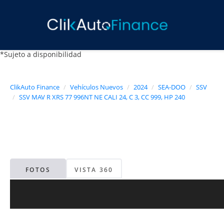
*Sujeto a disponibilidad
ClikAuto Finance
Vehículos Nuevos
2024
SEA-DOO
SSV
SSV MAV R XRS 77 996NT NE CALI 24, C 3, CC 999, HP 240
FOTOS
VISTA 360