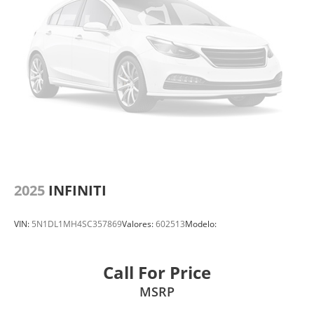
2025
INFINITI
VIN:
5N1DL1MH4SC357869
Valores:
602513
Modelo:
Call For Price
MSRP