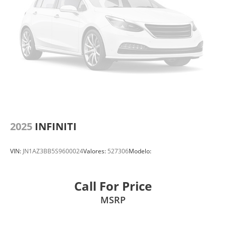
2025
INFINITI
VIN:
JN1AZ3BB5S9600024
Valores:
527306
Modelo:
Call For Price
MSRP