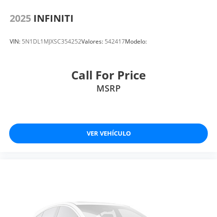
2025
INFINITI
VIN:
5N1DL1MJXSC354252
Valores:
542417
Modelo:
Call For Price
MSRP
VER VEHÍCULO