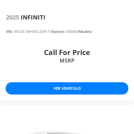
2025
INFINITI
VIN:
5N1DL1MHXSC334113
Valores:
540856
Modelo:
Call For Price
MSRP
VER VEHÍCULO