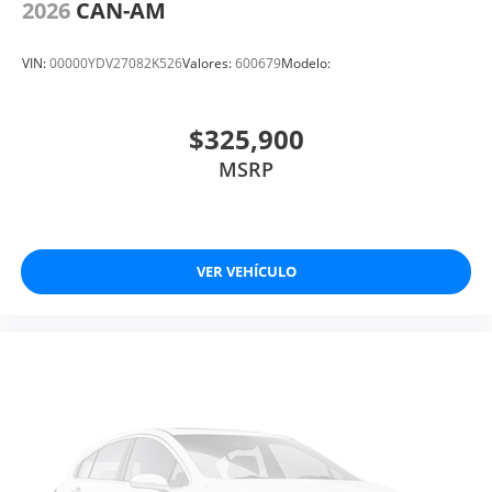
2026
CAN-AM
VIN:
00000YDV27082K526
Valores:
600679
Modelo:
$325,900
MSRP
VER VEHÍCULO