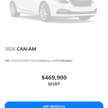
2026
CAN-AM
VIN:
00000YDV38159A626
Valores:
604908
Modelo:
$469,900
MSRP
VER VEHÍCULO