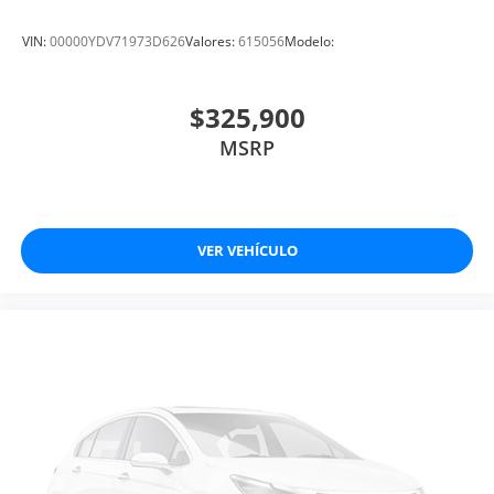
VIN:
00000YDV71973D626
Valores:
615056
Modelo:
$325,900
MSRP
VER VEHÍCULO