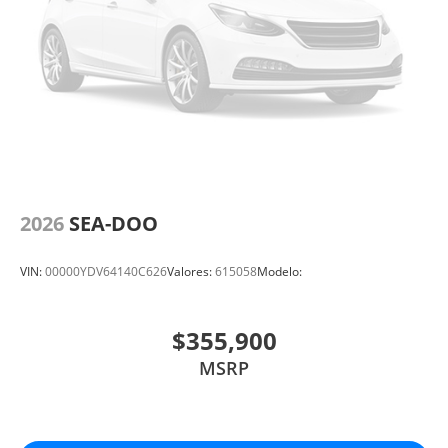
2026
SEA-DOO
VIN:
00000YDV64140C626
Valores:
615058
Modelo:
$355,900
MSRP