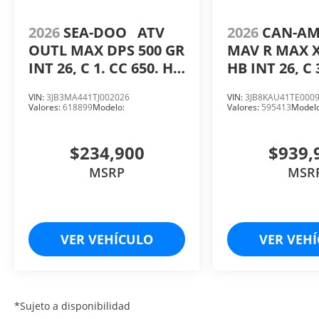
2026
SEA-DOO
ATV
2026
CAN-A
OUTL MAX DPS 500 GR
MAV R MAX X
INT 26, C 1. CC 650. HP
HB INT 26, C 
40.
HP 240.
VIN:
3JB3MA441TJ002026
VIN:
3JB8KAU41TE000
Valores:
618899
Modelo:
Valores:
595413
Modelo
$234,900
$939,
MSRP
MSR
VER VEHÍCULO
VER VEH
*Sujeto a disponibilidad