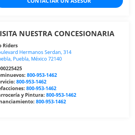
CONTACTAR UN ASESOR
ISITA NUESTRA CONCESIONARIA
 Riders
ulevard Hermanos Serdan, 314
uebla
,
Puebla
, México
72140
000225425
eminuevos:
800-953-1462
rvicio:
800-953-1462
efacciones:
800-953-1462
rrocería y Pintura:
800-953-1462
inanciamiento:
800-953-1462