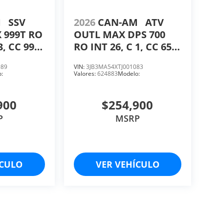
M
SSV
2026
CAN-AM
ATV
 999T RO
OUTL MAX DPS 700
3, CC 999,
RO INT 26, C 1, CC 650,
HP 50.
989
VIN:
3JB3MA54XTJ001083
:
Valores:
624883
Modelo:
900
$254,900
P
MSRP
ÍCULO
VER VEHÍCULO