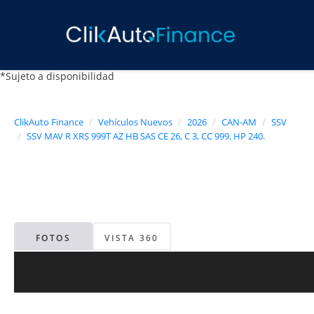
*Sujeto a disponibilidad
ClikAuto Finance
Vehículos Nuevos
2026
CAN-AM
SSV
SSV MAV R XRS 999T AZ HB SAS CE 26, C 3, CC 999. HP 240.
FOTOS
VISTA 360