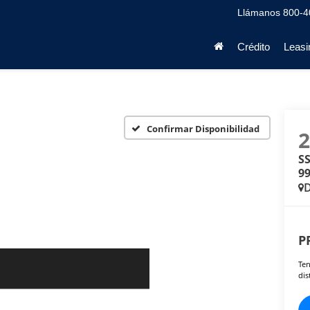
Llámanos
800-4
Crédito
Leasi
Confirmar Disponibilidad
SS
99
D
P
Ten
dis