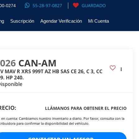
55-28-97-0827
GUARDADO
00-0274
ng
Suscripción
Agendar Verificación
Mi Cuenta
2026
CAN-AM
V MAV R XRS 999T AZ HB SAS CE 26, C 3, CC
9. HP 240.
isponible
RECIO:
LLÁMANOS PARA OBTENER EL PRECIO
 en cuenta: Cambiamos nuestro inventario a diario. Por favor, consulta con la
tribuidora para confirmar la disponibilidad del vehículo.