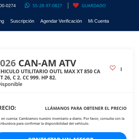
55-28-97-0827
GUARDADO
00-0274
ng
Suscripción
Agendar Verificación
Mi Cuenta
2026
CAN-AM ATV
EHICULO UTILITARIO OUTL MAX XT 850 CA
T 26, C 2. CC 999. HP 82.
isponible
RECIO:
LLÁMANOS PARA OBTENER EL PRECIO
 en cuenta: Cambiamos nuestro inventario a diario. Por favor, consulta con la
tribuidora para confirmar la disponibilidad del vehículo.