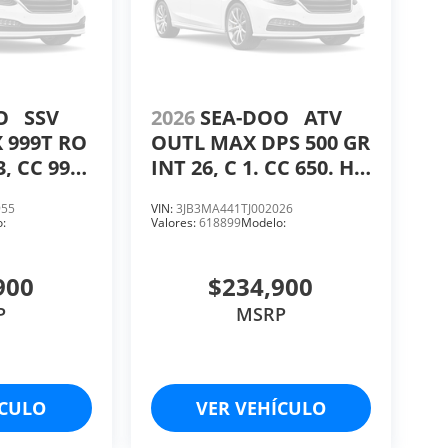
OO
SSV
2026
SEA-DOO
ATV
 999T RO
OUTL MAX DPS 500 GR
3, CC 999,
INT 26, C 1. CC 650. HP
40.
955
VIN:
3JB3MA441TJ002026
:
Valores:
618899
Modelo:
900
$234,900
P
MSRP
ÍCULO
VER VEHÍCULO