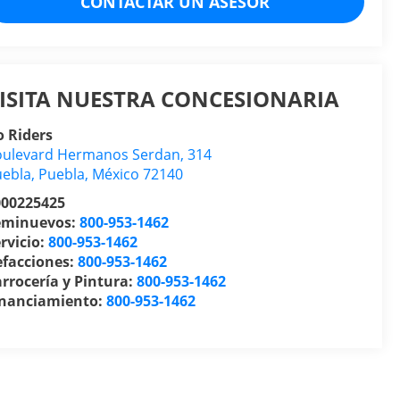
CONTACTAR UN ASESOR
ISITA NUESTRA CONCESIONARIA
 Riders
ulevard Hermanos Serdan, 314
uebla
,
Puebla
, México
72140
000225425
eminuevos:
800-953-1462
rvicio:
800-953-1462
efacciones:
800-953-1462
rrocería y Pintura:
800-953-1462
inanciamiento:
800-953-1462