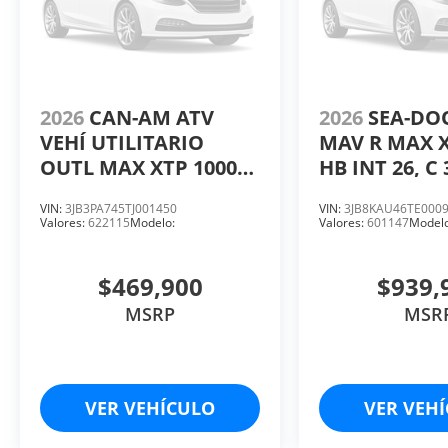
2026
CAN-AM ATV
2026
SEA-D
VEHÍ UTILITARIO
MAV R MAX X
OUTL MAX XTP 1000R
HB INT 26, C 
GR SAS INT 26, C 2, CC
HP 240.
VIN:
3JB3PA745TJ001450
VIN:
3JB8KAU46TE000
999. HP 101.
Valores:
622115
Modelo:
Valores:
601147
Modelo
$469,900
$939,
MSRP
MSR
VER VEHÍCULO
VER VEH