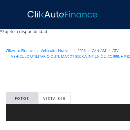
*Sujeto a disponibilidad
ClikAuto Finance
Vehículos Nuevos
2026
CAN-AM
ATV
VEHICULO UTILITARIO OUTL MAX XT 850 CA INT 26, C 2. CC 999. HP 82
FOTOS
VISTA 360