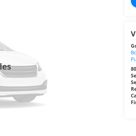
V
Go
Bo
P
les
8
S
Se
R
Ca
F