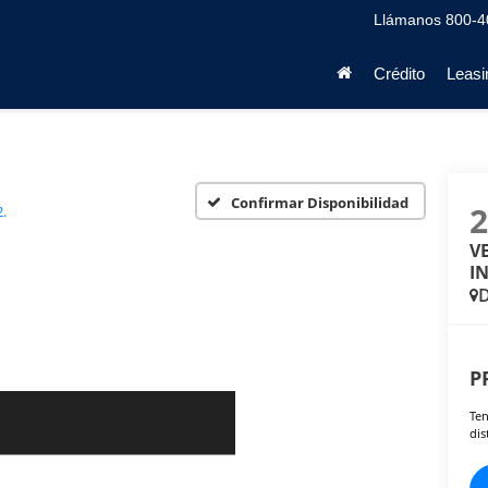
Llámanos
800-4
Crédito
Leasi
Confirmar Disponibilidad
.
V
IN
D
P
Ten
dis