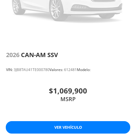
2026
CAN-AM SSV
VIN:
3JB8TAU41TE000780
Valores:
612481
Modelo:
$1,069,900
MSRP
VER VEHÍCULO