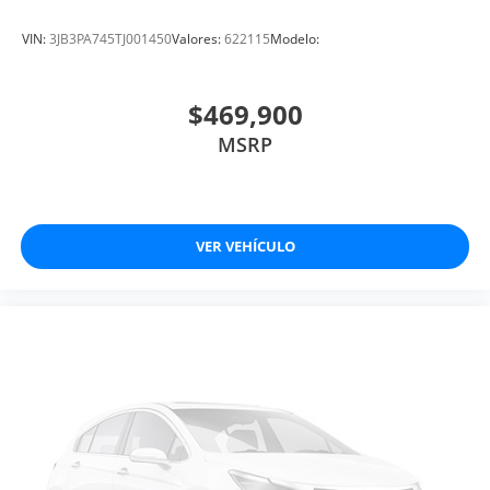
VIN:
3JB3PA745TJ001450
Valores:
622115
Modelo:
$469,900
MSRP
VER VEHÍCULO