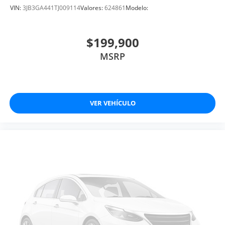
VIN:
3JB3GA441TJ009114
Valores:
624861
Modelo:
$199,900
MSRP
VER VEHÍCULO