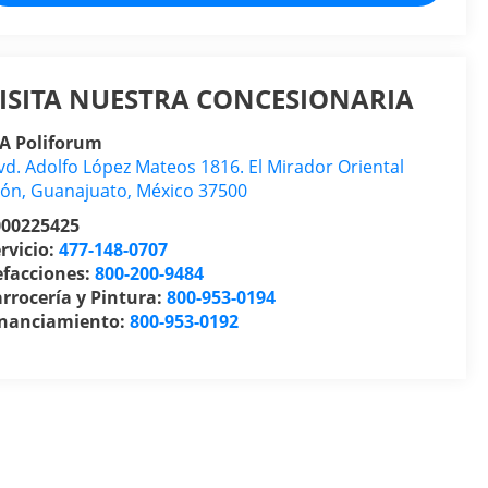
ISITA NUESTRA CONCESIONARIA
IA Poliforum
vd. Adolfo López Mateos 1816. El Mirador Oriental
eón
,
Guanajuato
, México
37500
000225425
rvicio:
477-148-0707
efacciones:
800-200-9484
rrocería y Pintura:
800-953-0194
inanciamiento:
800-953-0192