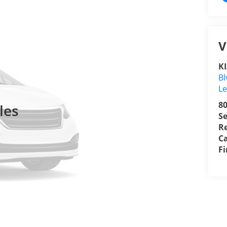
V
K
Bl
L
8
les
Se
R
Ca
F