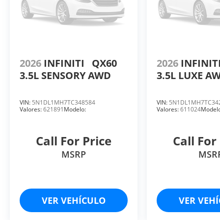
2026
INFINITI
QX60
2026
INFINIT
3.5L SENSORY AWD
3.5L LUXE A
VIN:
5N1DL1MH7TC348584
VIN:
5N1DL1MH7TC34
Valores:
621891
Modelo:
Valores:
611024
Modelo
Call For Price
Call For
MSRP
MSR
VER VEHÍCULO
VER VEH