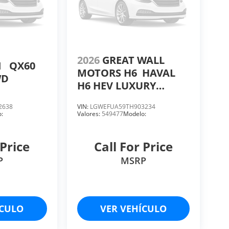
2026
GREAT WALL
I
QX60
MOTORS H6
HAVAL
WD
H6 HEV LUXURY
BLACK EXTERIOR
2638
VIN:
LGWEFUA59TH903234
TRIM
:
Valores:
549477
Modelo:
 Price
Call For Price
P
MSRP
ÍCULO
VER VEHÍCULO