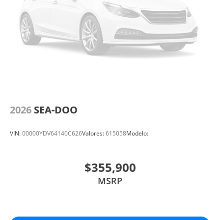
2026
SEA-DOO
VIN:
00000YDV64140C626
Valores:
615058
Modelo:
$355,900
MSRP