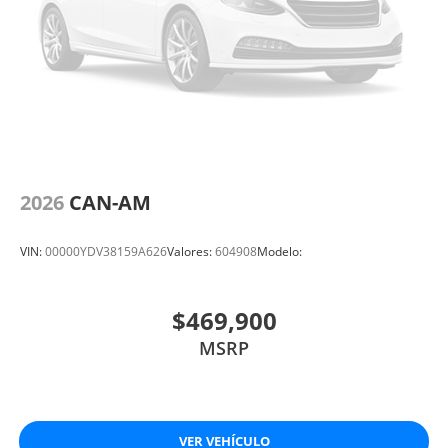
2026
CAN-AM
VIN:
00000YDV38159A626
Valores:
604908
Modelo:
$469,900
MSRP
VER VEHÍCULO