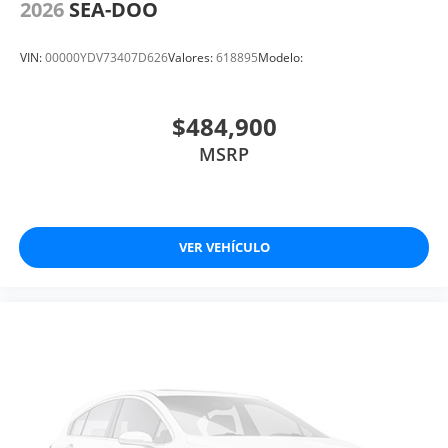
2026
SEA-DOO
VIN:
00000YDV73407D626
Valores:
618895
Modelo:
$484,900
MSRP
VER VEHÍCULO