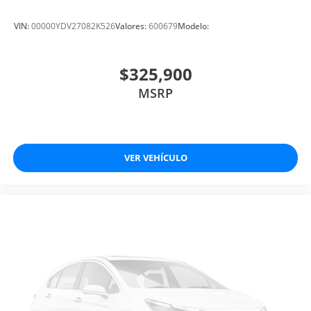
VIN:
00000YDV27082K526
Valores:
600679
Modelo:
$325,900
MSRP
VER VEHÍCULO