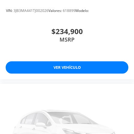
VIN:
3JB3MA441TJ002026
Valores:
618899
Modelo:
$234,900
MSRP
VER VEHÍCULO