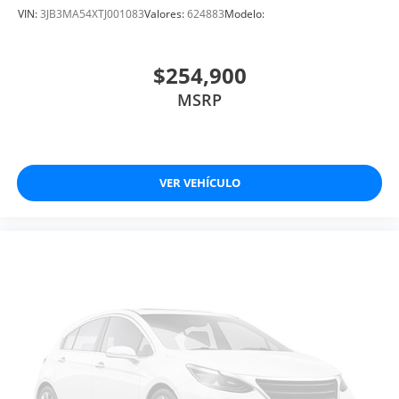
VIN:
3JB3MA54XTJ001083
Valores:
624883
Modelo:
$254,900
MSRP
VER VEHÍCULO