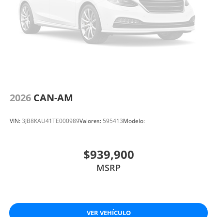
2026
CAN-AM
VIN:
3JB8KAU41TE000989
Valores:
595413
Modelo:
$939,900
MSRP
VER VEHÍCULO