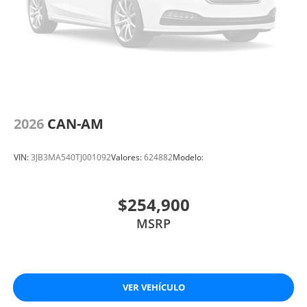
2026
CAN-AM
VIN:
3JB3MA540TJ001092
Valores:
624882
Modelo:
$254,900
MSRP
VER VEHÍCULO