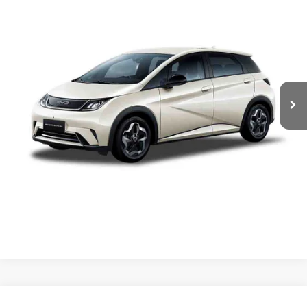
BYD San Jeronimo
CONTACTAR UN ASESOR
VIN:
LGXCE4CC0T2059718
Valores:
624641
Ext.
CLICK TO CALL
Disponible
Comparar vehículo
Precio:
Llámanos para Obtener el Precio