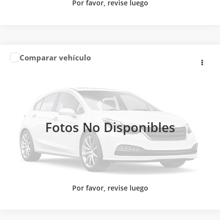
Por favor, revise luego
COMENTARIOS
Comparar vehículo
Precio:
Llámanos para Obtener el Precio
2026
CHANGAN
ALSVIN PLUS LUXURY SEDAN
Changan Autocom León Norte
CONTACTAR UN ASESOR
VIN:
LS6AABAFXTA961132
Valores:
603216
Ext.
Int.
CLICK TO CALL
Disponible
Fotos No Disponibles
Por favor, revise luego