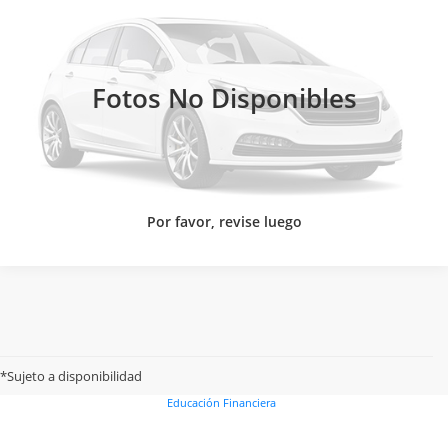
Changan Morelia
CONTACTAR UN ASESOR
VIN:
LS6A2E0Z8TA960524
Valores:
596361
Ext.
Int.
CLICK TO CALL
Disponible
Fotos No Disponibles
Por favor, revise luego
Buró de entidades financieras
Unidad Especializada
Términos y condiciones
Aviso de privacidad
Nuestros productos
*Sujeto a disponibilidad
Costos y comisiones de nuestros productos
Disposiciones legales
Educación Financiera