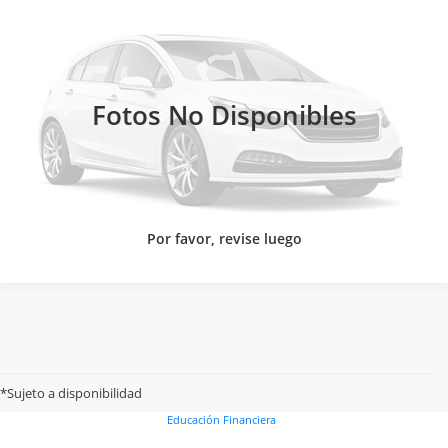
Honda Universidad
CONTACTAR UN ASESOR
VIN:
MHRDG3880TJ063596
Valores:
348766
Ext.
Int.
CLICK TO CALL
Reservado
Fotos No Disponibles
Por favor, revise luego
Buró de entidades financieras
Unidad Especializada
Términos y condiciones
Aviso de privacidad
Nuestros productos
*Sujeto a disponibilidad
Costos y comisiones de nuestros productos
Disposiciones legales
Educación Financiera