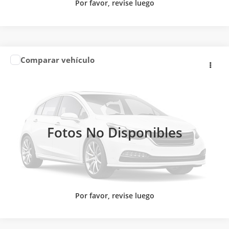
Por favor, revise luego
Comparar vehículo
Precio:
Llámanos para Obtener el Precio
2026
HONDA
BR-V TOURING 2026
Honda Universidad
CONTACTAR UN ASESOR
VIN:
MHRDG3887TJ062915
Valores:
348161
Ext.
Int.
CLICK TO CALL
Reservado
Fotos No Disponibles
Por favor, revise luego