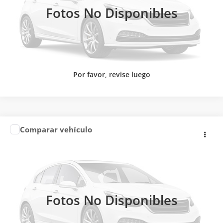
Fotos No Disponibles
Por favor, revise luego
Comparar vehículo
Precio:
Llámanos para Obtener el Precio
2026
HONDA
BR-V UNIQ 2026
Honda Universidad
CONTACTAR UN ASESOR
VIN:
MHRDG3834TJ000053
Valores:
346677
Ext.
Int.
CLICK TO CALL
Disponible
Fotos No Disponibles