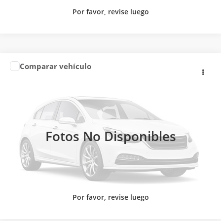
Por favor, revise luego
Comparar vehículo
2026
NISSAN
URVAN 14 PASAJEROS AMPLIA
Precio:
Llámanos para Obtener el Precio
AA
CONTACTAR UN ASESOR
Nissan Autocom Morelia Chapultepec
VIN:
JN1BE6DS9T9150555
Valores:
612766
CLICK TO CALL
Ext.
Int.
Disponible
Fotos No Disponibles
Por favor, revise luego