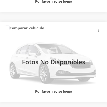
Por favor, revise luego
Comparar vehículo
2026
NISSAN
URVAN 14 PASAJEROS AMPLIA
Precio:
Llámanos para Obtener el Precio
AA
CONTACTAR UN ASESOR
Nissan Autocom Querétaro Constituyentes
VIN:
JN1BE6DS6T9152408
Valores:
618612
CLICK TO CALL
Ext.
Int.
Disponible
Fotos No Disponibles
Por favor, revise luego