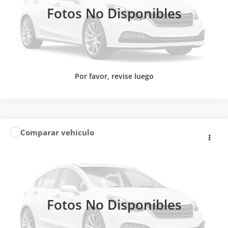
Fotos No Disponibles
Por favor, revise luego
Comparar vehículo
Precio:
Llámanos para Obtener el Precio
2026
NISSAN
VERSA ADVANCE CVT
Nissan Autocom Zamora
CONTACTAR UN ASESOR
VIN:
3N1CN9AG6TL814758
Valores:
605353
Ext.
Int.
CLICK TO CALL
Disponible
Fotos No Disponibles