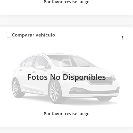
Por favor, revise luego
Comparar vehículo
Precio:
Llámanos para Obtener el Precio
2026
NISSAN
VERSA ADVANCE CVT
Nissan Autocom San Juan del Río
CONTACTAR UN ASESOR
VIN:
3N1CN9AG3TL812465
Valores:
605143
Ext.
Int.
CLICK TO CALL
Disponible
Fotos No Disponibles
Por favor, revise luego