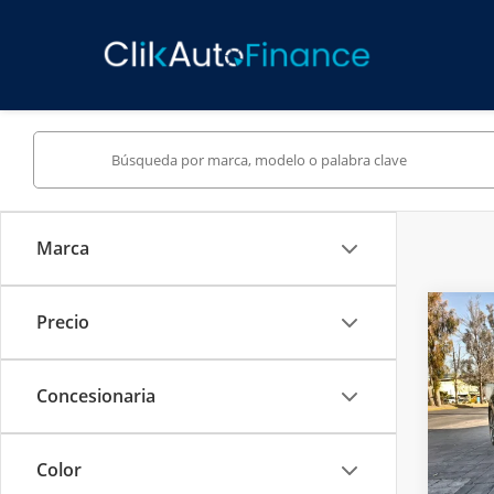
Marca
Precio
Co
Precio
2022
SXL
Concesionaria
KIA 
VIN:
K
Color
Dispo