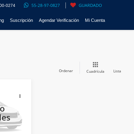
55-28-97-0827
GUARDADO
00-0274
ng
Suscripción
Agendar Verificación
Mi Cuenta
Ordenar
Lista
Cuadrícula
$402,800
 UN
No
o
les
ores:
494671
MIENTO
Ext.
Int.