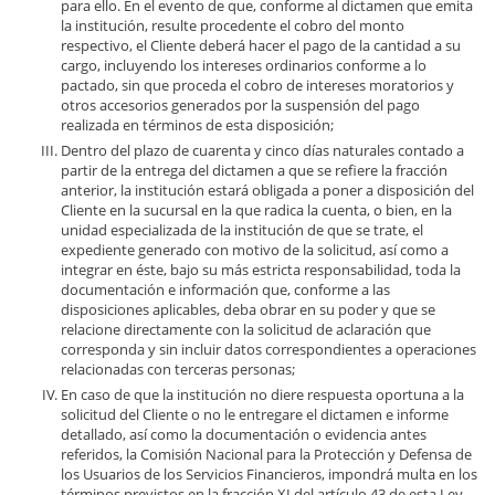
para ello. En el evento de que, conforme al dictamen que emita
la institución, resulte procedente el cobro del monto
respectivo, el Cliente deberá hacer el pago de la cantidad a su
cargo, incluyendo los intereses ordinarios conforme a lo
pactado, sin que proceda el cobro de intereses moratorios y
otros accesorios generados por la suspensión del pago
realizada en términos de esta disposición;
Dentro del plazo de cuarenta y cinco días naturales contado a
partir de la entrega del dictamen a que se refiere la fracción
anterior, la institución estará obligada a poner a disposición del
Cliente en la sucursal en la que radica la cuenta, o bien, en la
unidad especializada de la institución de que se trate, el
expediente generado con motivo de la solicitud, así como a
integrar en éste, bajo su más estricta responsabilidad, toda la
documentación e información que, conforme a las
disposiciones aplicables, deba obrar en su poder y que se
relacione directamente con la solicitud de aclaración que
corresponda y sin incluir datos correspondientes a operaciones
relacionadas con terceras personas;
En caso de que la institución no diere respuesta oportuna a la
solicitud del Cliente o no le entregare el dictamen e informe
detallado, así como la documentación o evidencia antes
referidos, la Comisión Nacional para la Protección y Defensa de
los Usuarios de los Servicios Financieros, impondrá multa en los
términos previstos en la fracción XI del artículo 43 de esta Ley