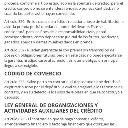
proceda, conforme al tipo estipulado en la apertura de crédito; pero el
crédito concedido no se entenderá renovado por esa cantidad, sino
cuando las partes así lo hayan convenido.
Artículo 329.- En los casos de créditos refaccionarios o de habilitación o
avío, la prenda podrá quedar en poder del deudor. Este se
considerará, para los fines de la responsabilidad civil y penal
correspondiente, como depositario judicial de los frutos, productos,
ganados, aperos y demás muebles dados en prenda.
Artículo 359.- Pueden garantizarse con prenda sin transmisión de
posesión obligaciones futuras, pero en este caso no puede ejecutarse
la garantía, ni adjudicarse al acreedor, sin que la obligación principal
llegue a ser exigible.
CÓDIGO DE COMERCIO
Artículo 333.- Salvo pacto en contrario, el depositario tiene derecho á
exigir retribución por el depósito, la cual se arreglará a los términos del
contrato, y en su defecto, a los usos de la plaza en que se constituyó el
depósito.
LEY GENERAL DE ORGANIZACIONES Y
ACTIVIDADES AUXILIARES DEL CRÉDITO
Artículo 87-F.- El contrato en que se haga constar el crédito,
arrendamiento financiero o factoraje financiero que otorguen las