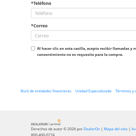
*Teléfono
*Correo
Al hacer clic en esta casilla, acepto recibir llamada
consentimiento no es requesito para la compra.
Buró de entidades financieras
Unidad Especializada
Términos y 
Derechos de autor © 2026
por
DealerOn
|
Mapa del sitio
|
Av
800-400-0274