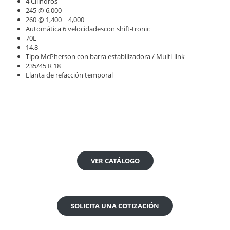
4 Cilindros
245 @ 6,000
260 @ 1,400 ~ 4,000
Automática 6 velocidadescon shift-tronic
70L
14.8
Tipo McPherson con barra estabilizadora / Multi-link
235/45 R 18
Llanta de refacción temporal
VER CATÁLOGO
SOLICITA UNA COTIZACIÓN