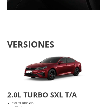
Click
to
enlarge
photo
VERSIONES
2.0L TURBO SXL T/A
2.0L TURBO GDI