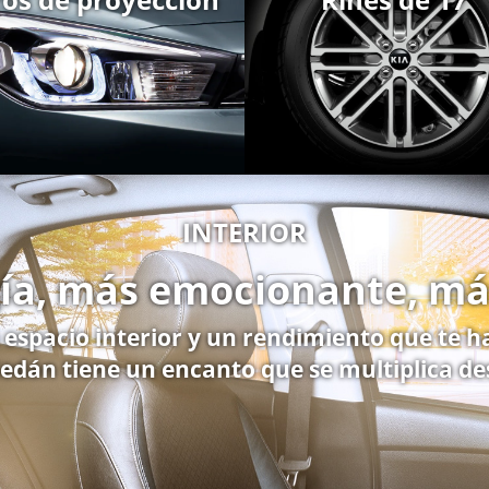
INTERIOR
ía, más emocionante, má
espacio interior y un rendimiento que te h
Sedán tiene un encanto que se multiplica de