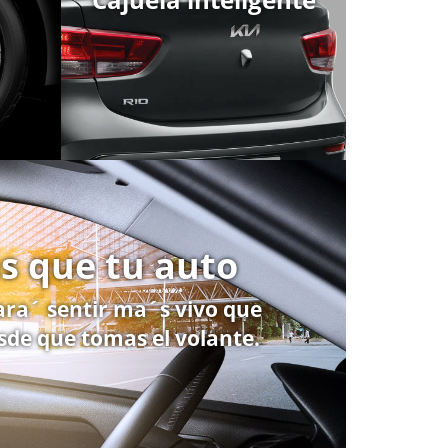
s que tu auto
ara´ sentir ma´s vivo que
sde que tomas el volante.