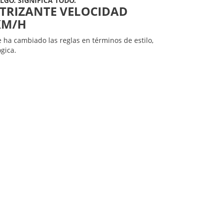
asta el dinamismo de su línea que reúne la
otriz que se ha distinguido por décadas, Nissan
en las pistas.