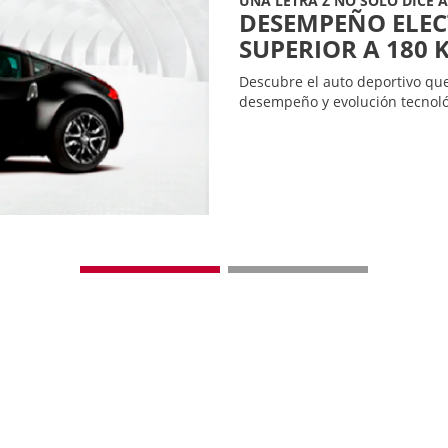
MÍTICO DESEMPEÑO Z
Desde el rugido de su motor h
herencia de un concepto autom
370Z es la imagen del dominio 