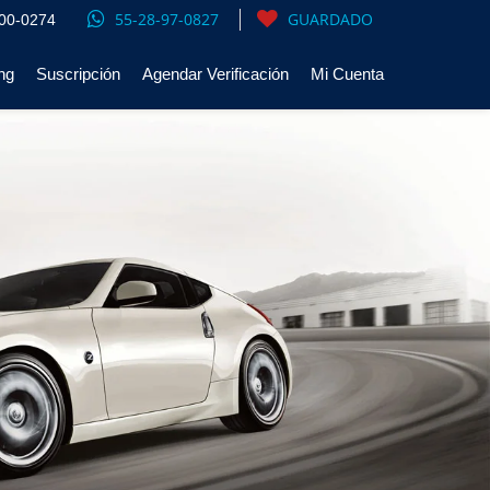
55-28-97-0827
GUARDADO
00-0274
ng
Suscripción
Agendar Verificación
Mi Cuenta