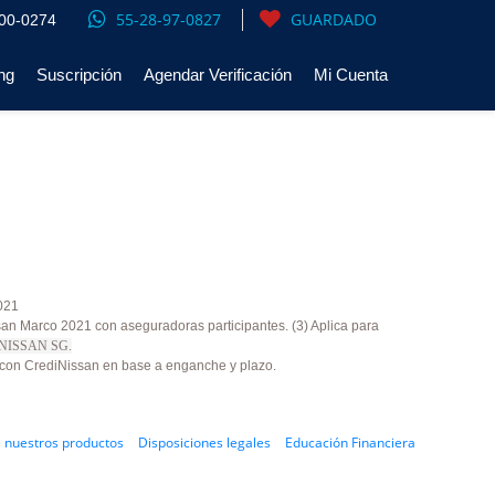
55-28-97-0827
GUARDADO
00-0274
ng
Suscripción
Agendar Verificación
Mi Cuenta
021
san Marco 2021 con aseguradoras participantes. (3) Aplica para
NISSAN SG.
a con CrediNissan en base a enganche y plazo.
 nuestros productos
Disposiciones legales
Educación Financiera