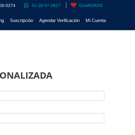
55-28-97-0827
GUARDADO
00-0274
ng
Suscripción
Agendar Verificación
Mi Cuenta
SONALIZADA