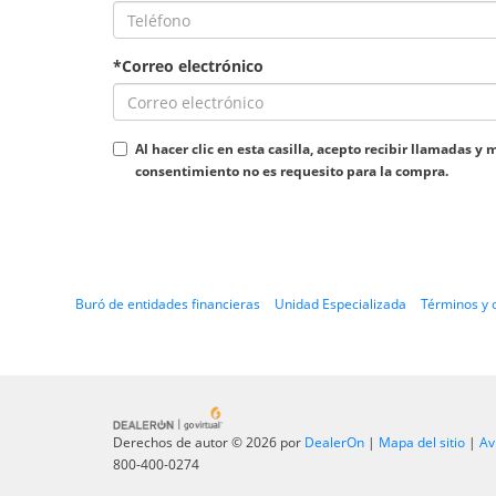
*Correo electrónico
Al hacer clic en esta casilla, acepto recibir llamada
consentimiento no es requesito para la compra.
Buró de entidades financieras
Unidad Especializada
Términos y 
Derechos de autor © 2026
por
DealerOn
|
Mapa del sitio
|
Av
800-400-0274