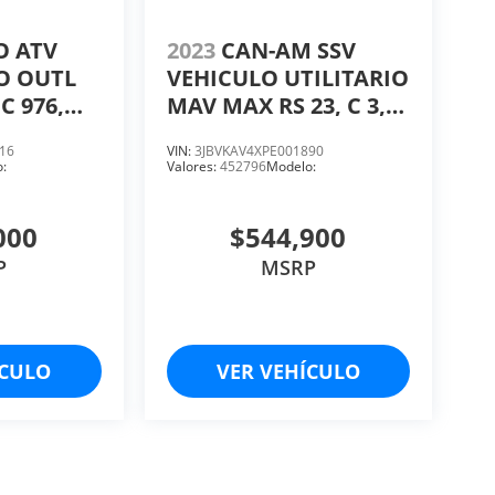
O ATV
2023
CAN-AM SSV
O OUTL
VEHICULO UTILITARIO
CC 976,
MAV MAX RS 23, C 3,
CC 900, HP 200.
16
VIN:
3JBVKAV4XPE001890
:
Valores:
452796
Modelo:
000
$544,900
P
MSRP
ÍCULO
VER VEHÍCULO