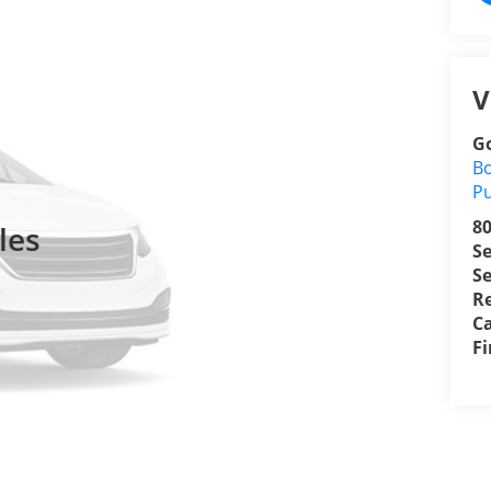
V
Go
Bo
P
8
les
S
Se
R
Ca
F