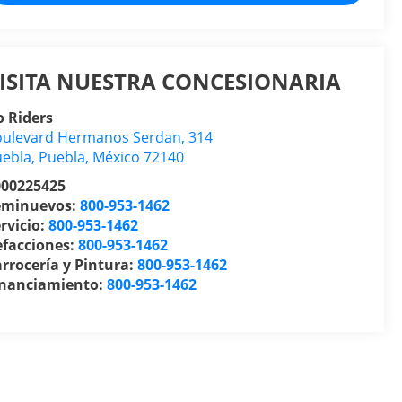
ISITA NUESTRA CONCESIONARIA
 Riders
ulevard Hermanos Serdan, 314
uebla
,
Puebla
, México
72140
000225425
eminuevos:
800-953-1462
rvicio:
800-953-1462
efacciones:
800-953-1462
rrocería y Pintura:
800-953-1462
inanciamiento:
800-953-1462