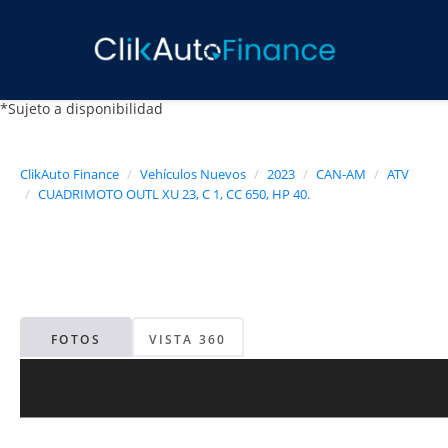
*Sujeto a disponibilidad
ClikAuto Finance
Vehículos Nuevos
2023
CAN-AM
ATV
CUADRIMOTO OUTL XU 23, C 1, CC 650, HP 40.
FOTOS
VISTA 360