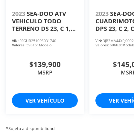
2023
SEA-DOO ATV
2023
SEA-DO
VEHICULO TODO
CUADRIMOT
TERRENO DS 23, C 1,
DPS 23, C 2, 
CC 249.4, HP 18
HP. 91.
VIN:
RFGUB2510PS031740
VIN:
3JB3MA44XPJ0002
Valores:
598161
Modelo:
Valores:
606626
Modelo
$139,900
$145,
MSRP
MSR
VER VEHÍCULO
VER VEH
*Sujeto a disponibilidad