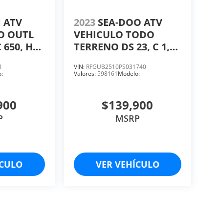
 ATV
2023
SEA-DOO ATV
O OUTL
VEHICULO TODO
C 650, HP
TERRENO DS 23, C 1,
CC 249.4, HP 18
1
VIN:
RFGUB2510PS031740
:
Valores:
598161
Modelo:
900
$139,900
P
MSRP
ÍCULO
VER VEHÍCULO