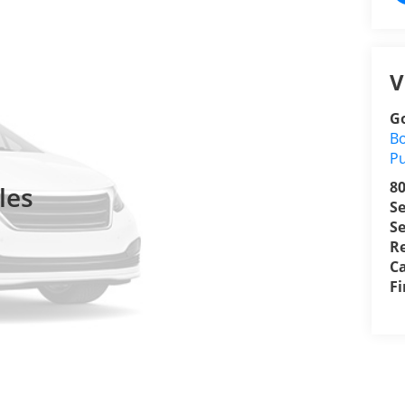
V
Go
Bo
P
8
les
S
Se
R
Ca
F