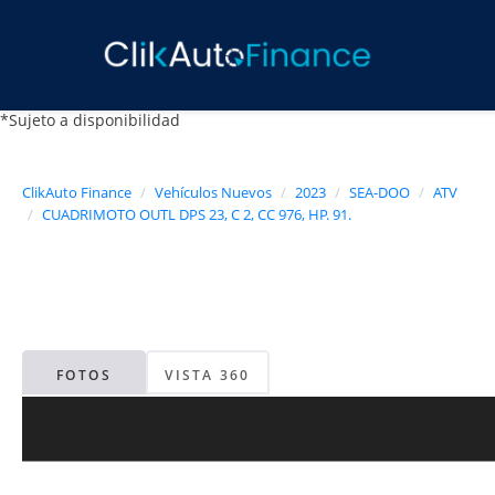
*Sujeto a disponibilidad
ClikAuto Finance
Vehículos Nuevos
2023
SEA-DOO
ATV
CUADRIMOTO OUTL DPS 23, C 2, CC 976, HP. 91.
FOTOS
VISTA 360