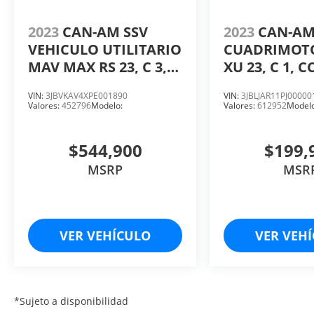
2023
CAN-AM SSV
2023
CAN-AM
VEHICULO UTILITARIO
CUADRIMOT
MAV MAX RS 23, C 3,
XU 23, C 1, C
CC 900, HP 200.
40.
VIN:
3JBVKAV4XPE001890
VIN:
3JBLJAR11PJ00000
Valores:
452796
Modelo:
Valores:
612952
Modelo
$544,900
$199,
MSRP
MSR
VER VEHÍCULO
VER VEH
*Sujeto a disponibilidad