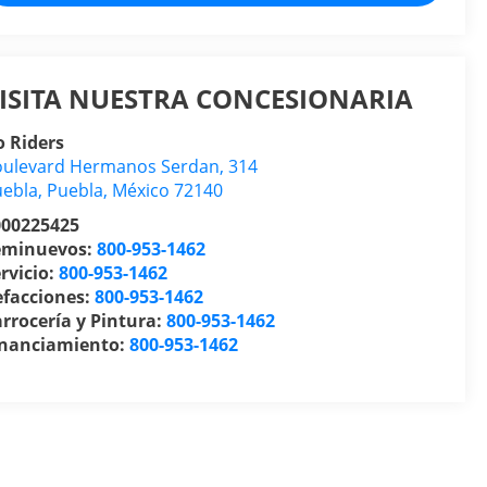
ISITA NUESTRA CONCESIONARIA
 Riders
ulevard Hermanos Serdan, 314
uebla
,
Puebla
, México
72140
000225425
eminuevos:
800-953-1462
rvicio:
800-953-1462
efacciones:
800-953-1462
rrocería y Pintura:
800-953-1462
inanciamiento:
800-953-1462