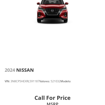
2024
NISSAN
VIN:
3N8CP5HEXRL591187
Valores:
521032
Modelo:
Call For Price
MSRP