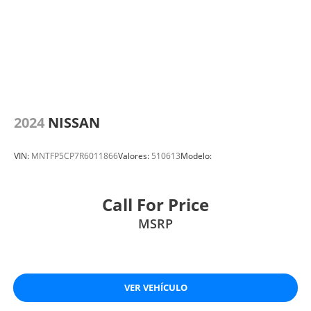
2024
NISSAN
VIN:
MNTFP5CP7R6011866
Valores:
510613
Modelo:
Call For Price
MSRP
VER VEHÍCULO