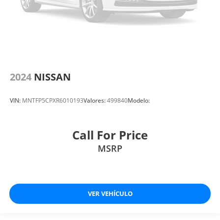
2024
NISSAN
VIN:
MNTFP5CPXR6010193
Valores:
499840
Modelo:
Call For Price
MSRP
VER VEHÍCULO