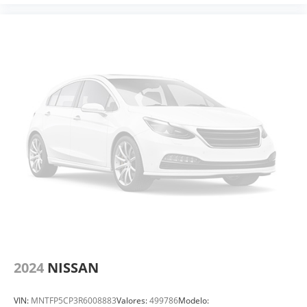
2024
NISSAN
VIN:
MNTFP5CP3R6008883
Valores:
499786
Modelo: