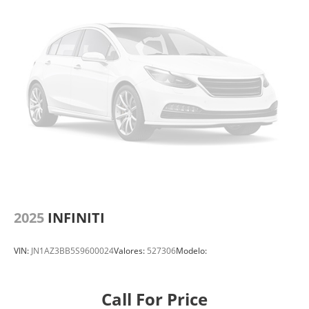
2025
INFINITI
VIN:
JN1AZ3BB5S9600024
Valores:
527306
Modelo:
Call For Price