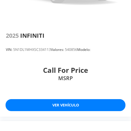
2025
INFINITI
VIN:
5N1DL1MHXSC334113
Valores:
540856
Modelo:
Call For Price
MSRP
VER VEHÍCULO