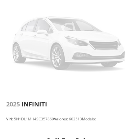
2025
INFINITI
VIN:
5N1DL1MH4SC357869
Valores:
602513
Modelo: