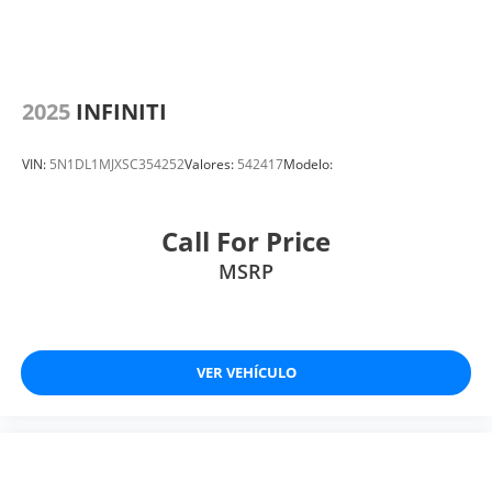
2025
INFINITI
VIN:
5N1DL1MJXSC354252
Valores:
542417
Modelo:
Call For Price
MSRP
VER VEHÍCULO