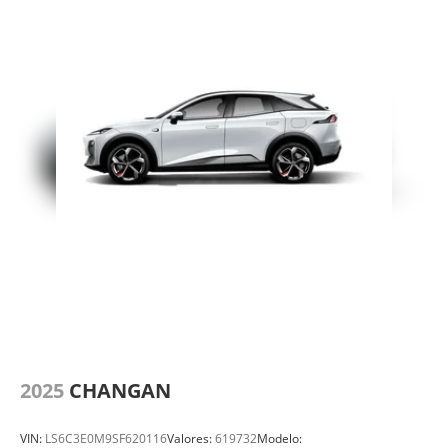
2025
CHANGAN
VIN:
LS6C3E0M9SF620116
Valores:
619732
Modelo: