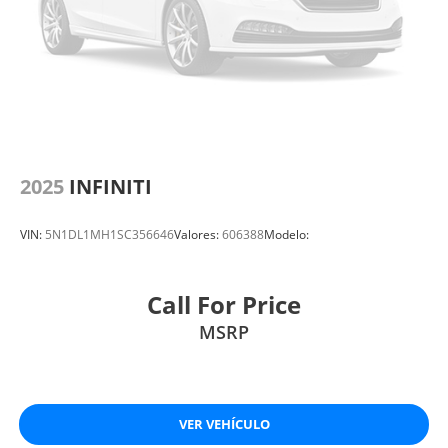
2025
INFINITI
VIN:
5N1DL1MH1SC356646
Valores:
606388
Modelo:
Call For Price
MSRP
VER VEHÍCULO