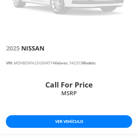
2025
NISSAN
VIN:
MDHBD0FA2SG004574
Valores:
542353
Modelo:
Call For Price
MSRP
VER VEHÍCULO