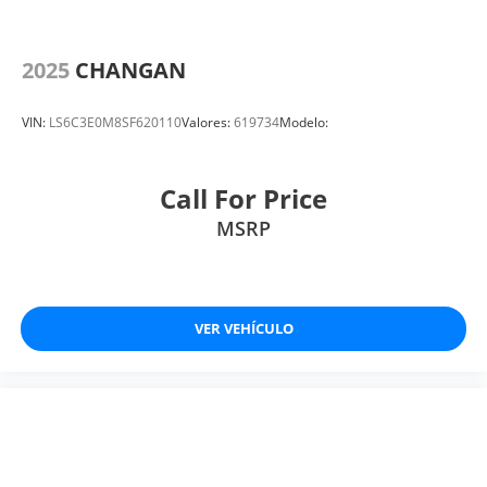
2025
CHANGAN
VIN:
LS6C3E0M8SF620110
Valores:
619734
Modelo:
Call For Price
MSRP
VER VEHÍCULO