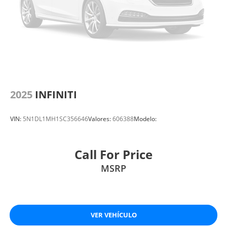
2025
INFINITI
VIN:
5N1DL1MH1SC356646
Valores:
606388
Modelo:
Call For Price
MSRP
VER VEHÍCULO