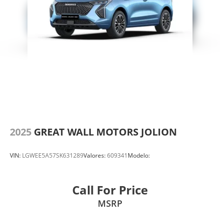
2025
GREAT WALL MOTORS JOLION
VIN:
LGWEE5A57SK631289
Valores:
609341
Modelo:
Call For Price
MSRP