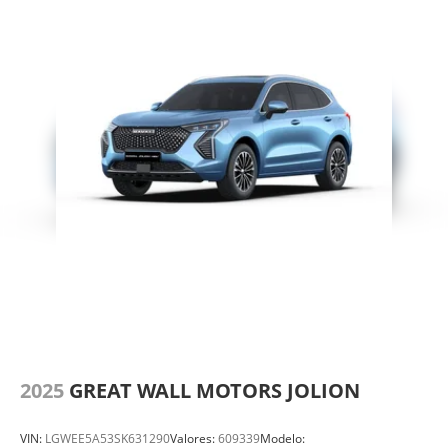
2025
GREAT WALL MOTORS JOLION
VIN:
LGWEE5A53SK631290
Valores:
609339
Modelo: