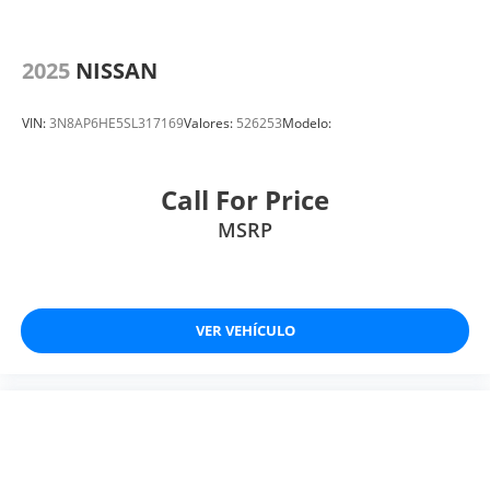
2025
NISSAN
VIN:
3N8AP6HE5SL317169
Valores:
526253
Modelo:
Call For Price
MSRP
VER VEHÍCULO