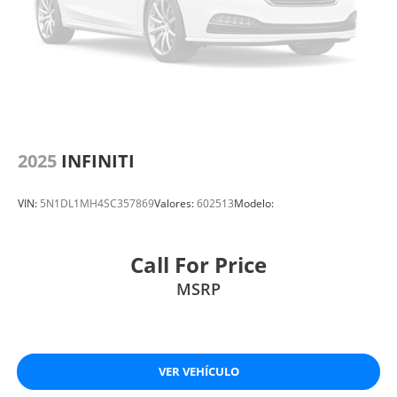
2025
INFINITI
VIN:
5N1DL1MH4SC357869
Valores:
602513
Modelo:
Call For Price
MSRP
VER VEHÍCULO