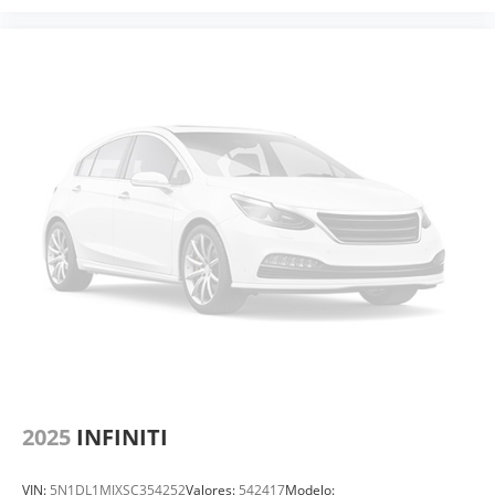
2025
INFINITI
VIN:
5N1DL1MJXSC354252
Valores:
542417
Modelo: