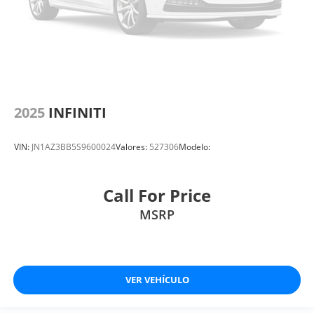
2025
INFINITI
VIN:
JN1AZ3BB5S9600024
Valores:
527306
Modelo:
Call For Price
MSRP
VER VEHÍCULO