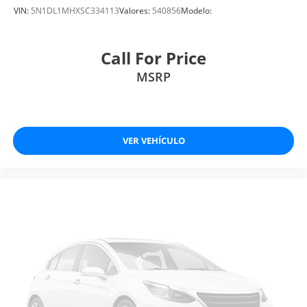
VIN:
5N1DL1MHXSC334113
Valores:
540856
Modelo:
Call For Price
MSRP
VER VEHÍCULO