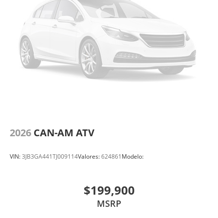
2026
CAN-AM ATV
VIN:
3JB3GA441TJ009114
Valores:
624861
Modelo:
$199,900
MSRP