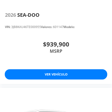
2026
SEA-DOO
VIN:
3JB8KAU46TE000955
Valores:
601147
Modelo:
$939,900
MSRP
VER VEHÍCULO