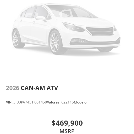
2026
CAN-AM ATV
VIN:
3JB3PA745TJ001450
Valores:
622115
Modelo:
$469,900
MSRP