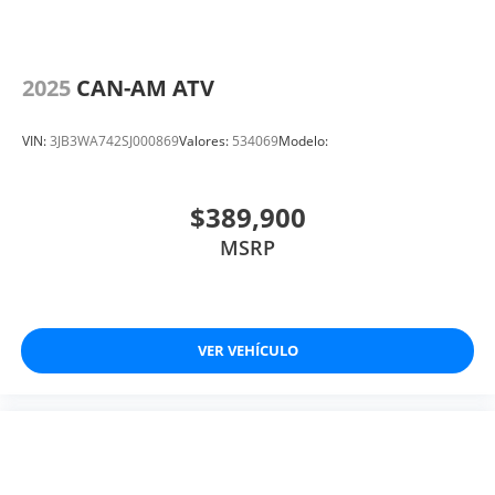
2025
CAN-AM ATV
VIN:
3JB3WA742SJ000869
Valores:
534069
Modelo:
$389,900
MSRP
VER VEHÍCULO