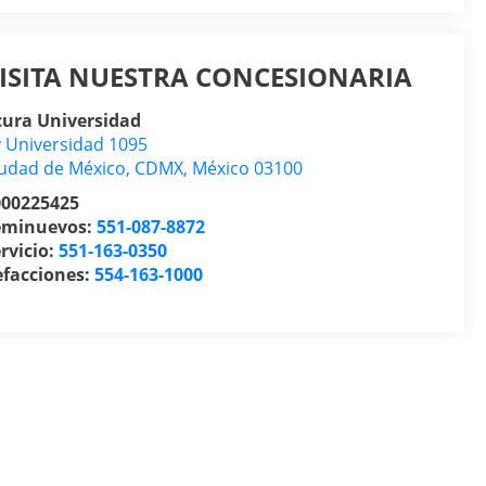
ISITA NUESTRA CONCESIONARIA
cura Universidad
 Universidad 1095
udad de México
,
CDMX
, México
03100
000225425
eminuevos:
551-087-8872
rvicio:
551-163-0350
efacciones:
554-163-1000