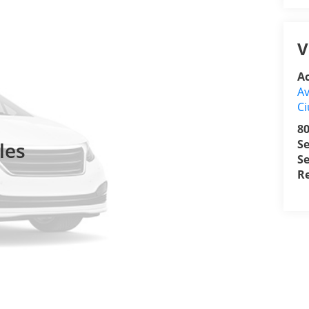
V
A
Av
Ci
8
S
les
Se
R