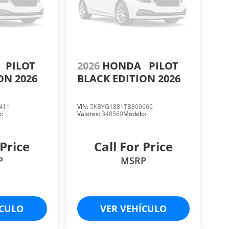
A
PILOT
2026
HONDA
PILOT
ON 2026
BLACK EDITION 2026
411
VIN:
5KBYG1881TB800666
:
Valores:
348560
Modelo:
 Price
Call For Price
P
MSRP
ÍCULO
VER VEHÍCULO