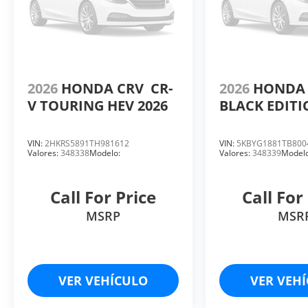
2026
HONDA CRV
CR-
2026
HOND
V TOURING HEV 2026
BLACK EDITI
VIN:
2HKRS5891TH981612
VIN:
5KBYG1881TB800
Valores:
348338
Modelo:
Valores:
348339
Modelo
Call For Price
Call For
MSRP
MSR
VER VEHÍCULO
VER VEH