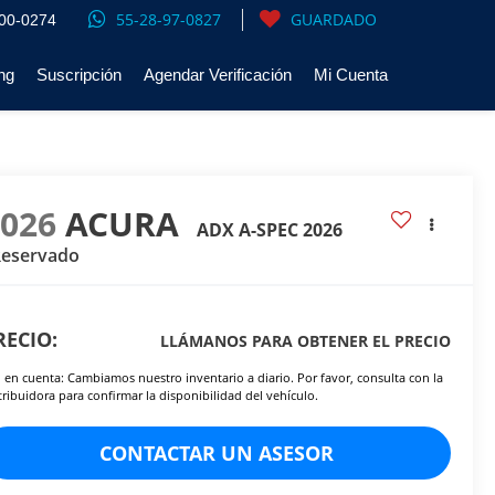
55-28-97-0827
GUARDADO
00-0274
ng
Suscripción
Agendar Verificación
Mi Cuenta
2026
ACURA
ADX A-SPEC 2026
Reservado
RECIO:
LLÁMANOS PARA OBTENER EL PRECIO
 en cuenta: Cambiamos nuestro inventario a diario. Por favor, consulta con la
tribuidora para confirmar la disponibilidad del vehículo.
CONTACTAR UN ASESOR