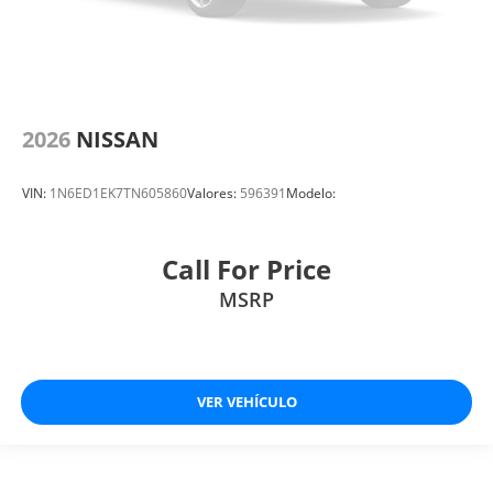
2026
NISSAN
VIN:
1N6ED1EK7TN605860
Valores:
596391
Modelo:
Call For Price
MSRP
VER VEHÍCULO