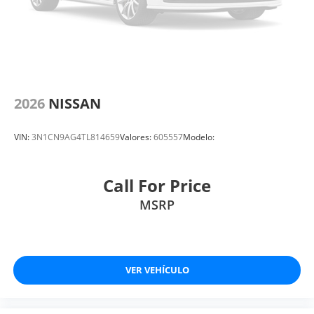
2026
NISSAN
VIN:
3N1CN9AG4TL814659
Valores:
605557
Modelo:
Call For Price
MSRP
VER VEHÍCULO