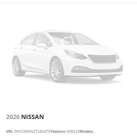
2026
NISSAN
VIN:
3N1CN9AG2TL824798
Valores:
608229
Modelo: