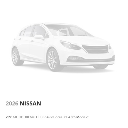
2026
NISSAN
VIN:
MDHBD0FAXTG008549
Valores:
604369
Modelo: