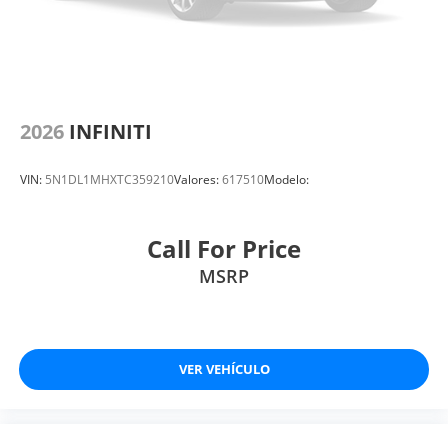
2026
INFINITI
VIN:
5N1DL1MHXTC359210
Valores:
617510
Modelo:
Call For Price
MSRP
VER VEHÍCULO