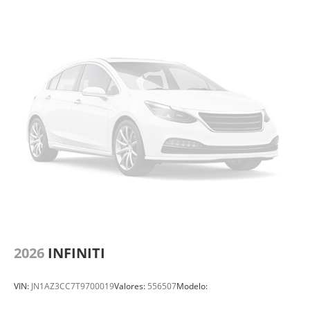
2026
INFINITI
VIN:
JN1AZ3CC7T9700019
Valores:
556507
Modelo: