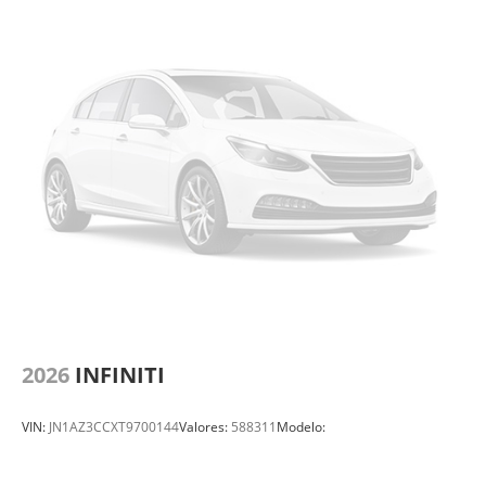
2026
INFINITI
VIN:
JN1AZ3CCXT9700144
Valores:
588311
Modelo: