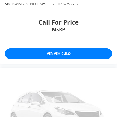
VIN:
LS4ASE2E9TB080574
Valores:
610162
Modelo:
Call For Price
MSRP
VER VEHÍCULO