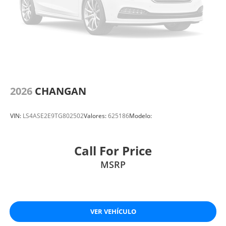
2026
CHANGAN
VIN:
LS4ASE2E9TG802502
Valores:
625186
Modelo:
Call For Price
MSRP
VER VEHÍCULO