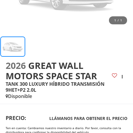
1
/
1
2026
GREAT WALL
MOTORS SPACE STAR
TANK 300 LUXURY HÍBRIDO TRANSMISIÓN
9HET+P2 2.0L
Disponible
PRECIO:
LLÁMANOS PARA OBTENER EL PRECIO
Ten en cuenta: Cambiamos nuestro inventario a diario. Por favor, consulta con la
distribuidora para confirmar la disponibilidad del vehículo.