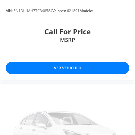
VIN:
5N1DL1MH7TC348584
Valores:
621891
Modelo:
Call For Price
MSRP
VER VEHÍCULO