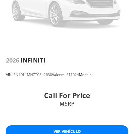
2026
INFINITI
VIN:
5N1DL1MH7TC342638
Valores:
611024
Modelo:
Call For Price
MSRP
VER VEHÍCULO