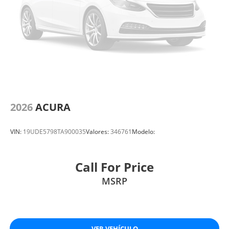
2026
ACURA
VIN:
19UDE5798TA900035
Valores:
346761
Modelo:
Call For Price
MSRP
VER VEHÍCULO