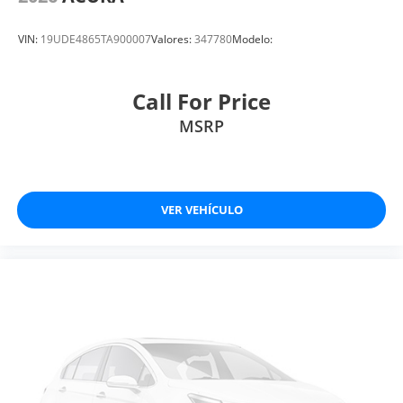
VIN:
19UDE4865TA900007
Valores:
347780
Modelo:
Call For Price
MSRP
VER VEHÍCULO