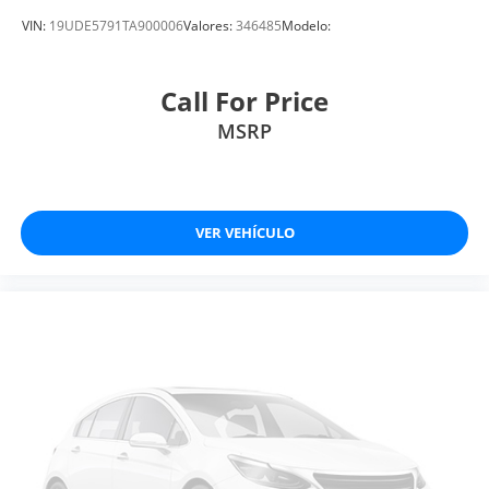
VIN:
19UDE5791TA900006
Valores:
346485
Modelo:
Call For Price
MSRP
VER VEHÍCULO