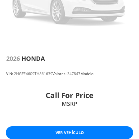
2026
HONDA
VIN:
2HGFE4609TH861639
Valores:
347847
Modelo:
Call For Price
MSRP
VER VEHÍCULO