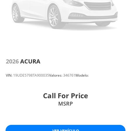
2026
ACURA
VIN:
19UDE5798TA900035
Valores:
346761
Modelo:
Call For Price
MSRP
VER VEHÍCULO