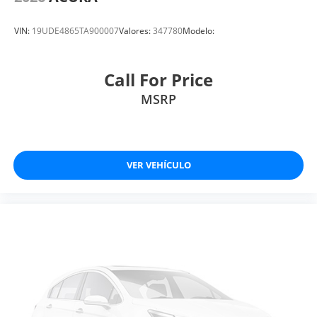
VIN:
19UDE4865TA900007
Valores:
347780
Modelo:
Call For Price
MSRP
VER VEHÍCULO