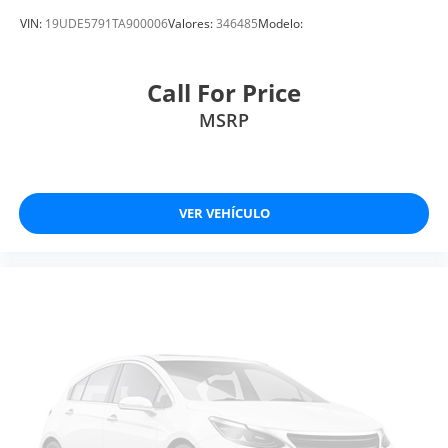
VIN:
19UDE5791TA900006
Valores:
346485
Modelo:
Call For Price
MSRP
VER VEHÍCULO