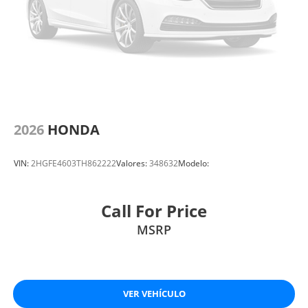
2026
HONDA
VIN:
2HGFE4603TH862222
Valores:
348632
Modelo:
Call For Price
MSRP
VER VEHÍCULO