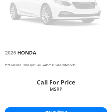
2026
HONDA
VIN:
MHRDG3884TJ060443
Valores:
346460
Modelo:
Call For Price
MSRP