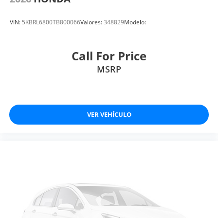
VIN:
5KBRL6800TB800066
Valores:
348829
Modelo:
Call For Price
MSRP
VER VEHÍCULO