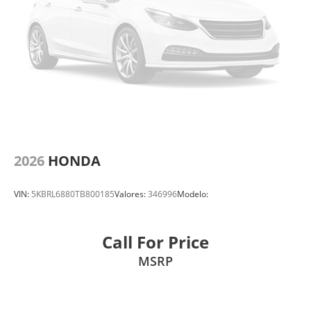
2026
HONDA
VIN:
5KBRL6880TB800185
Valores:
346996
Modelo:
Call For Price
MSRP