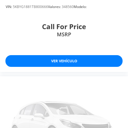
VIN:
5KBYG1881TB800666
Valores:
348560
Modelo:
Call For Price
MSRP
VER VEHÍCULO