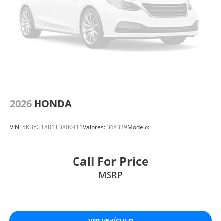
2026
HONDA
VIN:
5KBYG1881TB800411
Valores:
348339
Modelo:
Call For Price
MSRP
VER VEHÍCULO