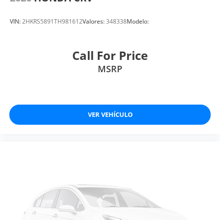
VIN:
2HKRS5891TH981612
Valores:
348338
Modelo:
Call For Price
MSRP
VER VEHÍCULO