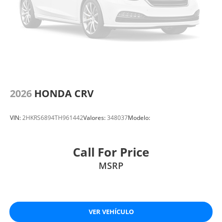
2026
HONDA CRV
VIN:
2HKRS6894TH961442
Valores:
348037
Modelo:
Call For Price
MSRP
VER VEHÍCULO