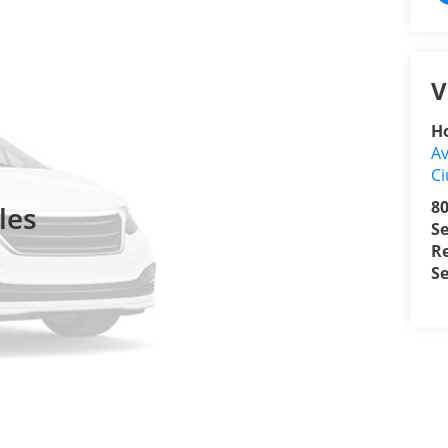
V
H
Av
Ci
8
les
Se
R
S