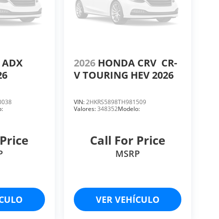
ADX
2026
HONDA CRV
CR-
26
V TOURING HEV 2026
0038
VIN:
2HKRS5898TH981509
:
Valores:
348352
Modelo:
 Price
Call For Price
P
MSRP
ÍCULO
VER VEHÍCULO