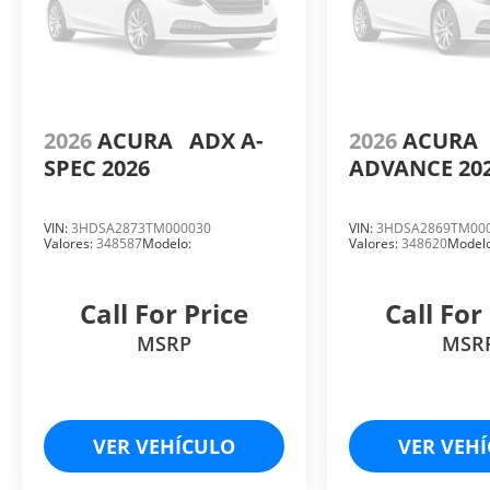
2026
ACURA
ADX A-
2026
ACURA
SPEC 2026
ADVANCE 20
VIN:
3HDSA2873TM000030
VIN:
3HDSA2869TM00
Valores:
348587
Modelo:
Valores:
348620
Modelo
Call For Price
Call For
MSRP
MSR
VER VEHÍCULO
VER VEH