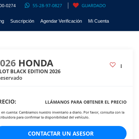
55-28-97-0827
GUARDADO
00-0274
ng
Suscripción
Agendar Verificación
Mi Cuenta
2026
HONDA
ILOT BLACK EDITION 2026
Reservado
RECIO:
LLÁMANOS PARA OBTENER EL PRECIO
 en cuenta: Cambiamos nuestro inventario a diario. Por favor, consulta con la
tribuidora para confirmar la disponibilidad del vehículo.
CONTACTAR UN ASESOR