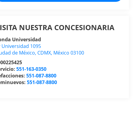
ISITA NUESTRA CONCESIONARIA
onda Universidad
 Universidad 1095
udad de México
,
CDMX
, México
03100
000225425
rvicio:
551-163-0350
efacciones:
551-087-8800
eminuevos:
551-087-8800