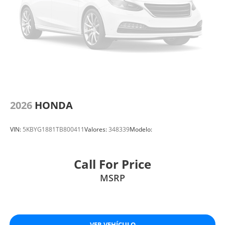
2026
HONDA
VIN:
5KBYG1881TB800411
Valores:
348339
Modelo:
Call For Price
MSRP
VER VEHÍCULO