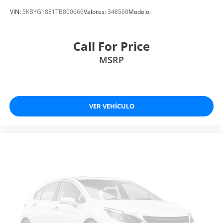
VIN:
5KBYG1881TB800666
Valores:
348560
Modelo:
Call For Price
MSRP
VER VEHÍCULO