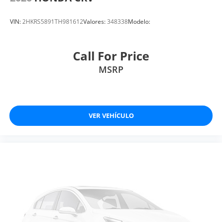
VIN:
2HKRS5891TH981612
Valores:
348338
Modelo:
Call For Price
MSRP
VER VEHÍCULO