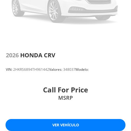
2026
HONDA CRV
VIN:
2HKRS6894TH961442
Valores:
348037
Modelo:
Call For Price
MSRP
VER VEHÍCULO