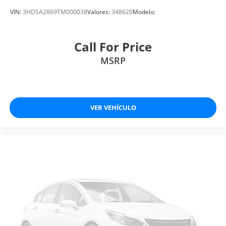
VIN:
3HDSA2869TM000038
Valores:
348620
Modelo:
Call For Price
MSRP
VER VEHÍCULO