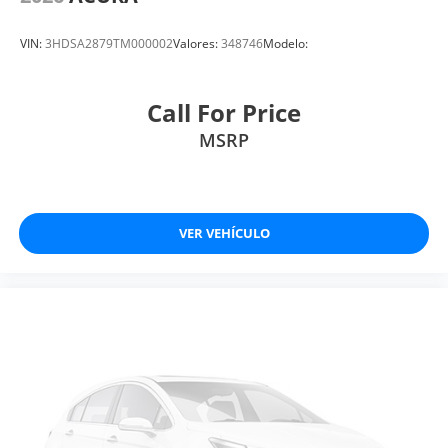
VIN:
3HDSA2879TM000002
Valores:
348746
Modelo:
Call For Price
MSRP
VER VEHÍCULO