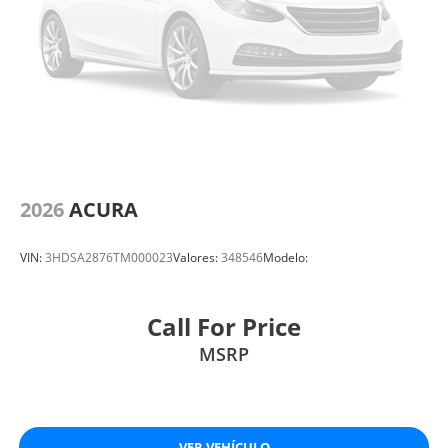
2026
ACURA
VIN:
3HDSA2876TM000023
Valores:
348546
Modelo:
Call For Price
MSRP
VER VEHÍCULO