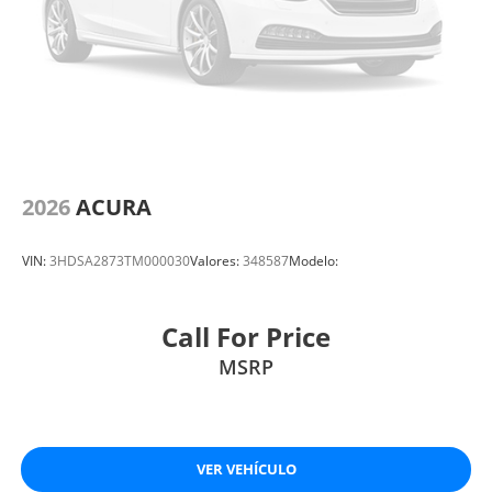
2026
ACURA
VIN:
3HDSA2873TM000030
Valores:
348587
Modelo:
Call For Price
MSRP
VER VEHÍCULO