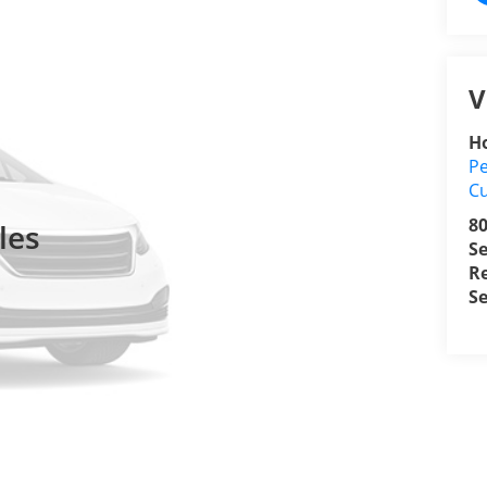
V
H
Pe
C
8
les
Se
R
S