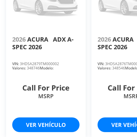
2026
ACURA
ADX A-
2026
ACURA
SPEC 2026
SPEC 2026
VIN:
3HDSA2879TM000002
VIN:
3HDSA2876TM00
Valores:
348746
Modelo:
Valores:
348546
Modelo
Call For Price
Call For
MSRP
MSR
VER VEHÍCULO
VER VEH