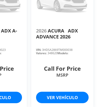
ADX A-
2026
ACURA
ADX
ADVANCE 2026
0023
VIN:
3HDSA2869TM000038
:
Valores:
348620
Modelo:
 Price
Call For Price
P
MSRP
ÍCULO
VER VEHÍCULO