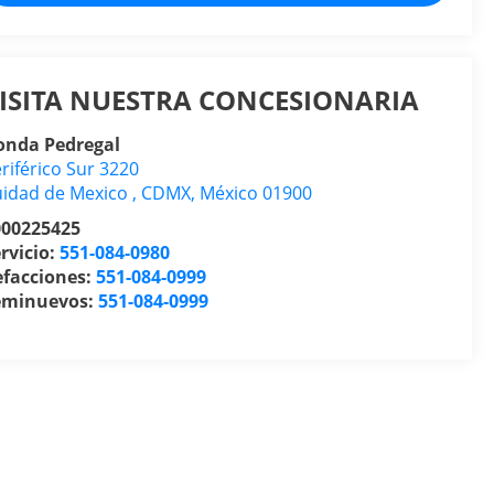
ISITA NUESTRA CONCESIONARIA
onda Pedregal
riférico Sur 3220
uidad de Mexico
,
CDMX
, México
01900
000225425
rvicio:
551-084-0980
efacciones:
551-084-0999
eminuevos:
551-084-0999