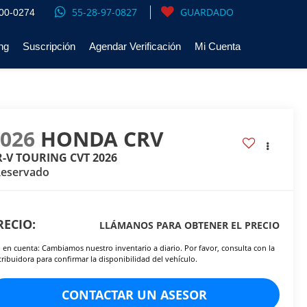
55-28-97-0827
GUARDADO
00-0274
ng
Suscripción
Agendar Verificación
Mi Cuenta
2026
HONDA CRV
R-V TOURING CVT 2026
Reservado
RECIO:
LLÁMANOS PARA OBTENER EL PRECIO
 en cuenta: Cambiamos nuestro inventario a diario. Por favor, consulta con la
tribuidora para confirmar la disponibilidad del vehículo.
CONTACTAR UN ASESOR