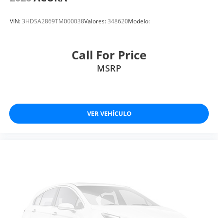
VIN:
3HDSA2869TM000038
Valores:
348620
Modelo:
Call For Price
MSRP
VER VEHÍCULO