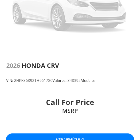
2026
HONDA CRV
VIN:
2HKRS6892TH961780
Valores:
348392
Modelo:
Call For Price
MSRP
VER VEHÍCULO