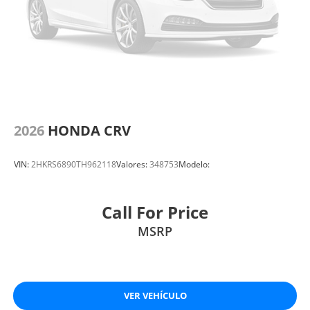
2026
HONDA CRV
VIN:
2HKRS6890TH962118
Valores:
348753
Modelo:
Call For Price
MSRP
VER VEHÍCULO