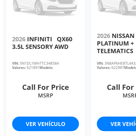
2026
NISSA
2026
INFINITI
QX60
PLATINUM +
3.5L SENSORY AWD
TELEMATICS
VIN:
5N1DL1MH7TC348584
VIN:
3N8AP6HE8TL443
Valores:
621891
Modelo:
Valores:
622987
Modelo
Call For Price
Call For
MSRP
MSR
VER VEHÍCULO
VER VEH