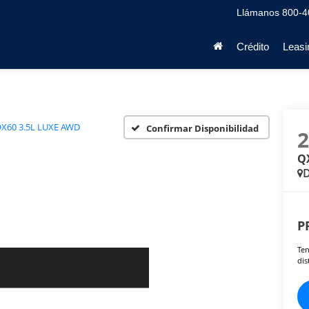
Llámanos
800-4
Crédito
Leasi
X60 3.5L LUXE AWD
Confirmar Disponibilidad
Q
D
P
Ten
dis