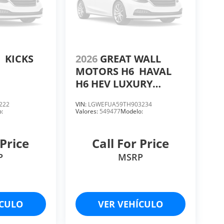
N
KICKS
2026
GREAT WALL
MOTORS H6
HAVAL
H6 HEV LUXURY
BLACK EXTERIOR
222
VIN:
LGWEFUA59TH903234
TRIM
:
Valores:
549477
Modelo:
 Price
Call For Price
P
MSRP
ÍCULO
VER VEHÍCULO