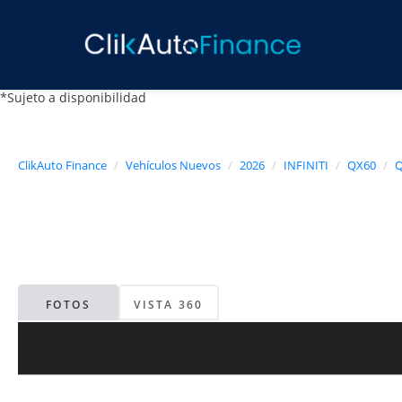
*Sujeto a disponibilidad
ClikAuto Finance
Vehículos Nuevos
2026
INFINITI
QX60
Q
FOTOS
VISTA 360