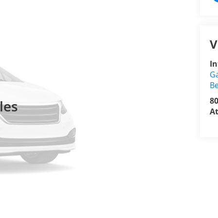
V
In
Ga
Be
8
les
At