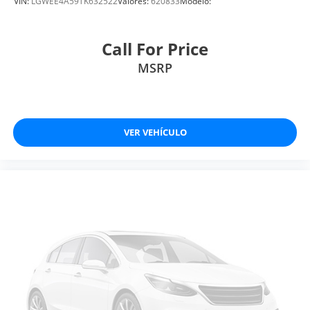
VIN:
LGWEE4A59TK632522
Valores:
620833
Modelo:
Call For Price
MSRP
VER VEHÍCULO