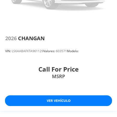
2026
CHANGAN
VIN:
LS6AABAFXTA961129
Valores:
603571
Modelo:
Call For Price
MSRP
VER VEHÍCULO