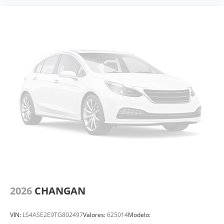
2026
CHANGAN
VIN:
LS4ASE2E9TG802497
Valores:
625014
Modelo: