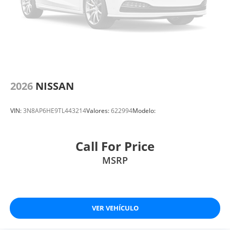
2026
NISSAN
VIN:
3N8AP6HE9TL443214
Valores:
622994
Modelo:
Call For Price
MSRP
VER VEHÍCULO