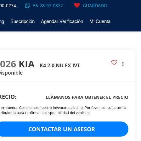
55-28-97-0827
GUARDADO
00-0274
ng
Suscripción
Agendar Verificación
Mi Cuenta
2026
KIA
K4 2.0 NU EX IVT
isponible
RECIO:
LLÁMANOS PARA OBTENER EL PRECIO
 en cuenta: Cambiamos nuestro inventario a diario. Por favor, consulta con la
tribuidora para confirmar la disponibilidad del vehículo.
CONTACTAR UN ASESOR