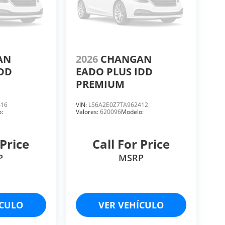
AN
2026
CHANGAN
IDD
EADO PLUS IDD
PREMIUM
416
VIN:
LS6A2E0Z7TA962412
:
Valores:
620096
Modelo:
 Price
Call For Price
P
MSRP
ÍCULO
VER VEHÍCULO