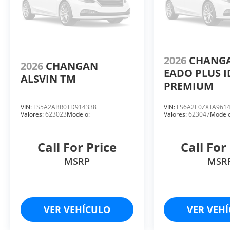
2026
CHANG
2026
CHANGAN
EADO PLUS 
ALSVIN TM
PREMIUM
VIN:
LS5A2ABR0TD914338
VIN:
LS6A2E0ZXTA961
Valores:
623023
Modelo:
Valores:
623047
Modelo
Call For Price
Call For
MSRP
MSR
VER VEHÍCULO
VER VEH