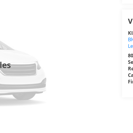
V
K
Bl
L
8
Se
les
R
Ca
F