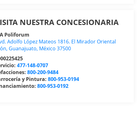
ISITA NUESTRA CONCESIONARIA
IA Poliforum
vd. Adolfo López Mateos 1816. El Mirador Oriental
eón
,
Guanajuato
, México
37500
000225425
rvicio:
477-148-0707
efacciones:
800-200-9484
rrocería y Pintura:
800-953-0194
inanciamiento:
800-953-0192