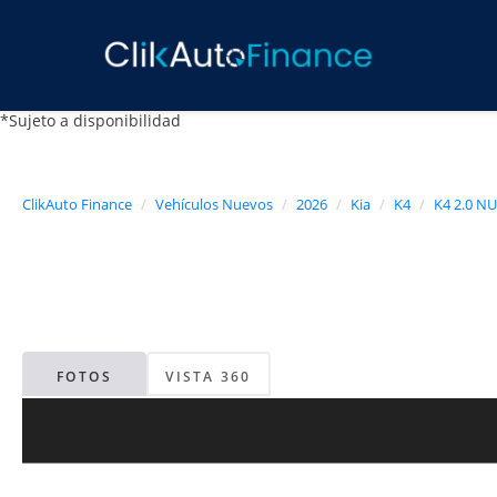
*Sujeto a disponibilidad
ClikAuto Finance
Vehículos Nuevos
2026
Kia
K4
K4 2.0 NU
FOTOS
VISTA 360