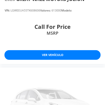
VIN:
LGWEEUA55TK608606
Valores:
613000
Modelo:
Call For Price
MSRP
VER VEHÍCULO