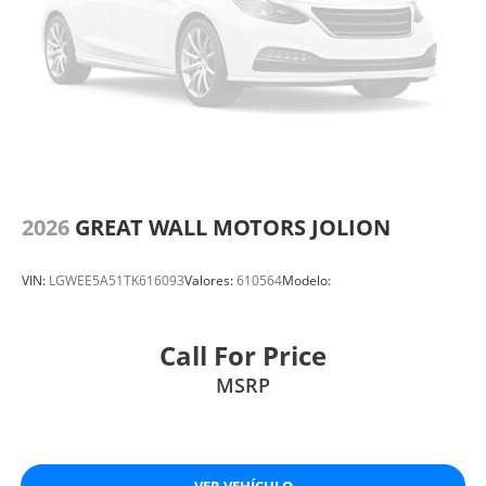
2026
GREAT WALL MOTORS JOLION
VIN:
LGWEE5A51TK616093
Valores:
610564
Modelo:
Call For Price
MSRP
VER VEHÍCULO