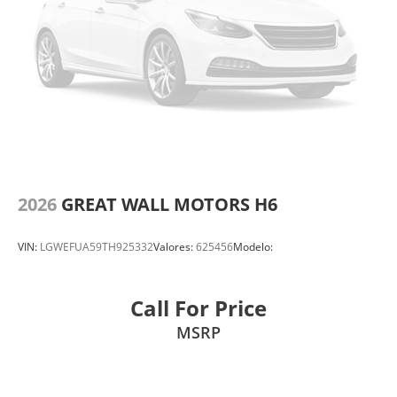
2026
GREAT WALL MOTORS H6
VIN:
LGWEFUA59TH925332
Valores:
625456
Modelo:
Call For Price
MSRP