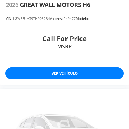
2026
GREAT WALL MOTORS H6
VIN:
LGWEFUA59TH903234
Valores:
549477
Modelo:
Call For Price
MSRP
VER VEHÍCULO