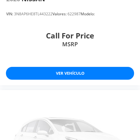
VIN:
3N8AP6HE8TL443222
Valores:
622987
Modelo:
Call For Price
MSRP
VER VEHÍCULO