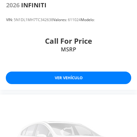
2026
INFINITI
VIN:
5N1DL1MH7TC342638
Valores:
611024
Modelo:
Call For Price
MSRP
VER VEHÍCULO