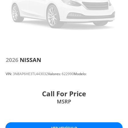
2026
NISSAN
VIN:
3N8AP6HE3TL443032
Valores:
622990
Modelo:
Call For Price
MSRP
VER VEHÍCULO