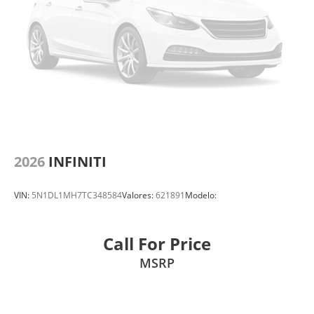
2026
INFINITI
VIN:
5N1DL1MH7TC348584
Valores:
621891
Modelo:
Call For Price
MSRP